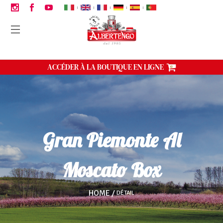
|
|
|
|
|
ACCÉDER À LA BOUTIQUE EN LIGNE
Gran Piemonte Al
Moscato Box
HOME
DÉTAIL