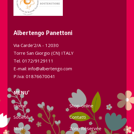
Albertengo Panettoni
Via Carde'2/A - 12030
Torre San Giorgio (CN) ITALY
Tel.
0172/9129111
E-mail: info@albertengo.com
P.Iva: 01876670041
MENU'
Home
Shop-online
Société
Contatti
Noel
Zone Réservée