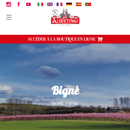
|
|
|
|
|
ACCÉDER À LA BOUTIQUE EN LIGNE
Bignè
HOME
DÉTAIL