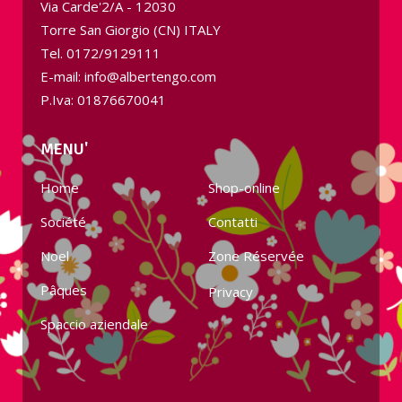
Via Carde'2/A - 12030
Torre San Giorgio (CN) ITALY
Tel.
0172/9129111
E-mail: info@albertengo.com
P.Iva: 01876670041
MENU'
Home
Shop-online
Société
Contatti
Noel
Zone Réservée
Pâques
Privacy
Spaccio aziendale