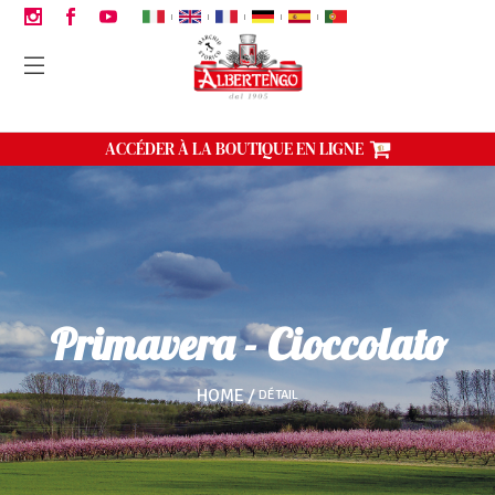
|
|
|
|
|
ACCÉDER À LA BOUTIQUE EN LIGNE
Primavera - Cioccolato
HOME
DÉTAIL