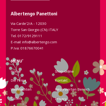
Albertengo Panettoni
Via Carde'2/A - 12030
Torre San Giorgio (CN) ITALY
Tel.
0172/9129111
E-mail: info@albertengo.com
P.Iva: 01876670041
MENU'
Home
Shop-online
Die Firma
Kontakt
Weihnachten
Reservierten Bereich
Ostern
Privacy