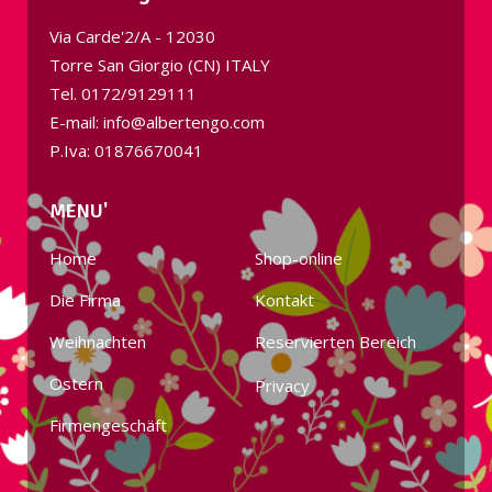
Via Carde'2/A - 12030
Torre San Giorgio (CN) ITALY
Tel.
0172/9129111
E-mail: info@albertengo.com
P.Iva: 01876670041
MENU'
Home
Shop-online
Die Firma
Kontakt
Weihnachten
Reservierten Bereich
Ostern
Privacy
Firmengeschäft