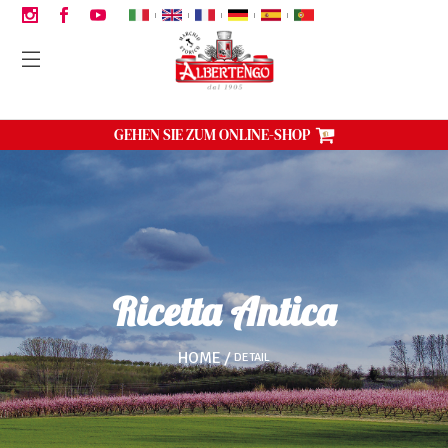
|
|
|
|
|
GEHEN SIE ZUM ONLINE-SHOP
Ricetta Antica
HOME
DETAIL