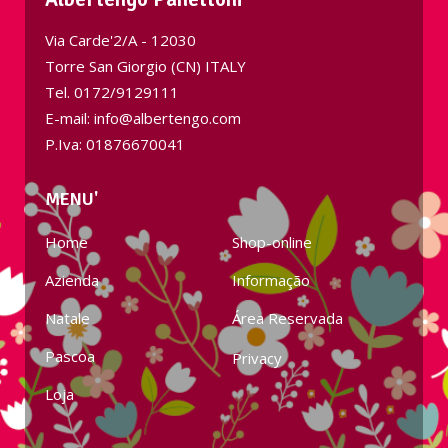
Via Carde'2/A - 12030
Torre San Giorgio (CN) ITALY
Tel.
0172/9129111
E-mail: info@albertengo.com
P.Iva: 01876670041
MENU'
Home
Shop-online
Azienda
Informação
Natale
Área Reservada
Pascoa
Privacy
Loja