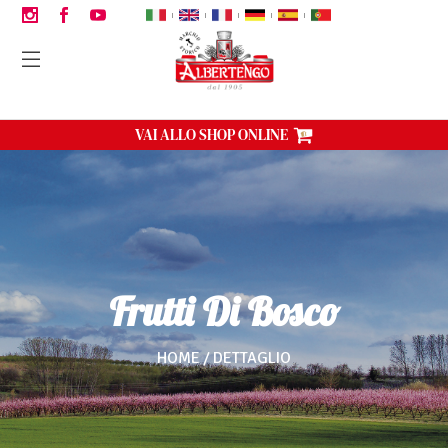
|
|
|
|
|
VAI ALLO SHOP ONLINE
Frutti Di Bosco
HOME
DETTAGLIO