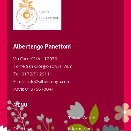
Albertengo Panettoni
Via Carde'2/A - 12030
Torre San Giorgio (CN) ITALY
Tel.
0172/9129111
E-mail: info@albertengo.com
P.Iva: 01876670041
MENU'
Home
Tienda Online
Empresa
Informacíon