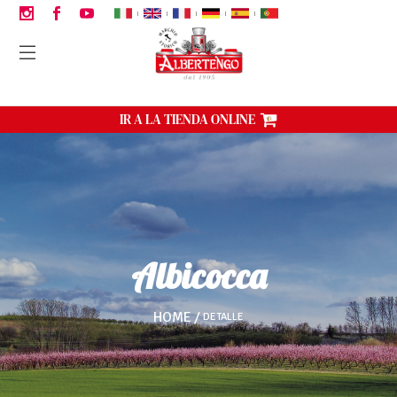
|
|
|
|
|
IR A LA TIENDA ONLINE
Albicocca
HOME
DETALLE