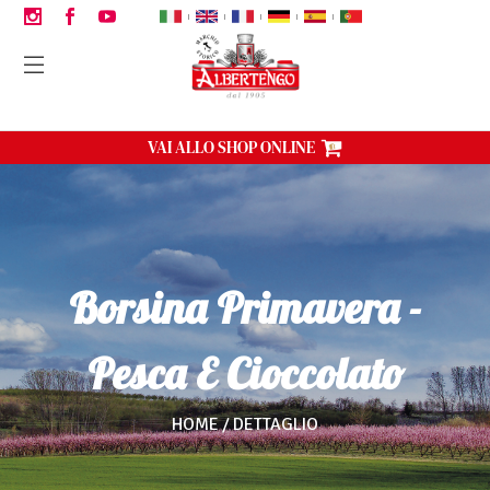
|
|
|
|
|
VAI ALLO SHOP ONLINE
Borsina Primavera -
Pesca E Cioccolato
HOME
DETTAGLIO